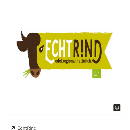
Extern:
EchtRind