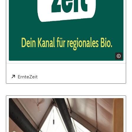
Extern:
ErnteZeit