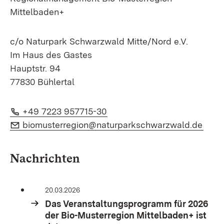
Mittelbaden+
c/o Naturpark Schwarzwald Mitte/Nord e.V.
Im Haus des Gastes
Hauptstr. 94
77830 Bühlertal
Telefon:
(Öffnet in neuem Fenster)
+49 7223 957715-30
E-Mail:
(Öffn
biomusterregion@naturparkschwarzwald.de
Nachrichten
20.03.2026
Das Veranstaltungsprogramm für 2026
der Bio-Musterregion Mittelbaden+ ist