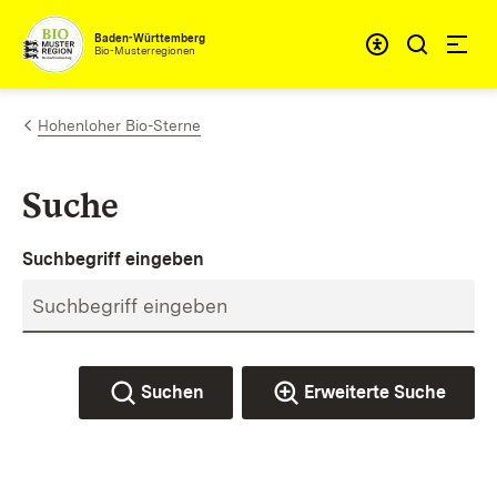
Zum Inhalt springen
Baden-Württemberg
Bio-Musterregionen
Hohenloher Bio-Sterne
Suche
Suchbegriff eingeben
Suchen
Erweiterte Suche