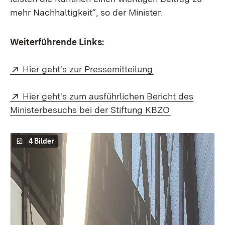
mehr Nachhaltigkeit“, so der Minister.
Weiterführende Links:
Extern:
(Öffnet in neuem 
Hier geht's zur Pressemitteilung
Extern:
Hier geht's zum ausführlichen Bericht des
(Öffnet in ne
Ministerbesuchs bei der Stiftung KBZO
4 Bilder