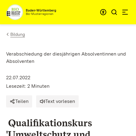
Zum Inhalt springen
Baden-Württemberg
Bio-Musterregionen
Bildung
Verabschiedung der diesjährigen Absolventinnen und
Absolventen
22.07.2022
Lesezeit: 2 Minuten
Teilen
Text vorlesen
Qualifikationskurs
'Umweltschutz und