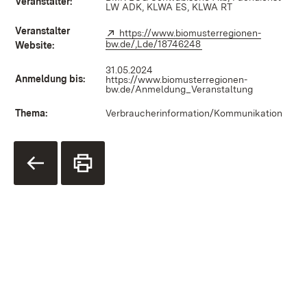
Veranstalter:
LW ADK, KLWA ES, KLWA RT
Veranstalter
Extern:
https://www.biomusterregionen-
bw.de/,Lde/18746248
(Öffnet in neuem Fenste
Website:
31.05.2024
Anmeldung bis:
https://www.biomusterregionen-
bw.de/Anmeldung_Veranstaltung
Thema:
Verbraucherinformation/Kommunikation